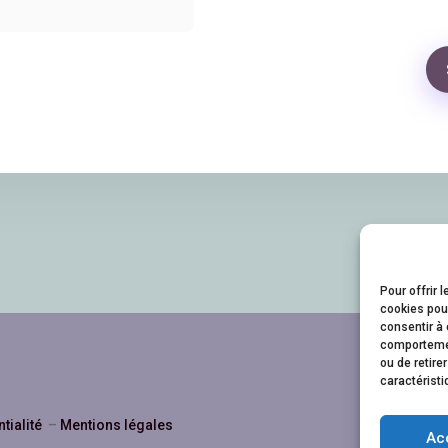
Pour offrir 
cookies pour
consentir à 
comportement
ou de retire
caractéristi
ntialité
–
Mentions légales
Ac