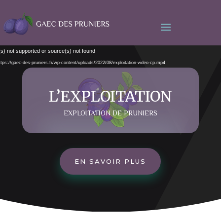
Lecteur
s) not supported or source(s) not found
vidéo
https://gaec-des-pruniers.fr/wp-content/uploads/2022/08/exploitation-video-cp.mp4
L’EXPLOITATION
EXPLOITATION DE PRUNIERS
EN SAVOIR PLUS