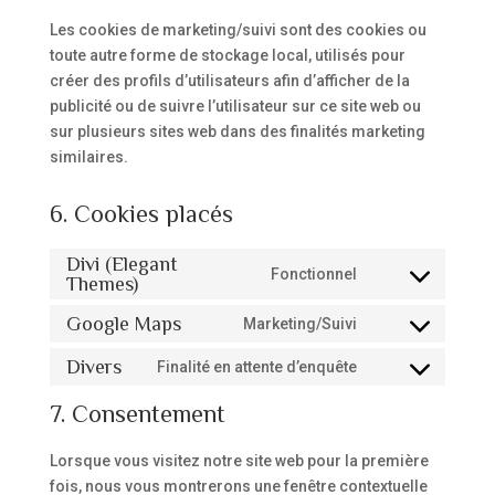
Les cookies de marketing/suivi sont des cookies ou
toute autre forme de stockage local, utilisés pour
créer des profils d’utilisateurs afin d’afficher de la
publicité ou de suivre l’utilisateur sur ce site web ou
sur plusieurs sites web dans des finalités marketing
similaires.
6. Cookies placés
Divi (Elegant
Fonctionnel
Themes)
Consent
to
Google Maps
Marketing/Suivi
Consent
service
to
divi-
Divers
Finalité en attente d’enquête
Consent
service
(elegant-
to
7. Consentement
google-
themes)
service
maps
divers
Lorsque vous visitez notre site web pour la première
fois, nous vous montrerons une fenêtre contextuelle